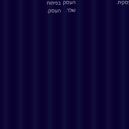
קית.
העסק
בפיתוח
שלך.
העסק.