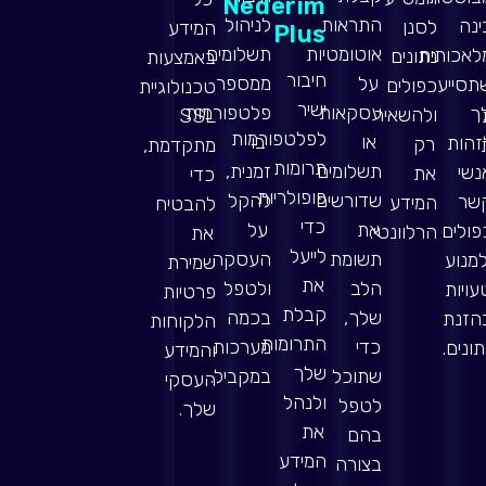
Nederim
התראות
לניהול
ינה
לסנן
המידע
Plus
אוטומטיות
תשלומים
לאכותית
נתונים
באמצעות
חיבור
על
ממספר
תסייע
כפולים
טכנולוגיית
ישיר
עסקאות
פלטפורמות
ך
ולהשאיר
SSL
לפלטפורמות
או
בו
זהות
רק
מתקדמת,
תרומות
תשלומים
זמנית,
נשי
את
כדי
פופולריות
שדורשים
להקל
שר
המידע
להבטיח
כדי
את
על
פולים
הרלוונטי.
את
לייעל
תשומת
העסקה
למנוע
שמירת
את
הלב
ולטפל
עויות
פרטיות
קבלת
שלך,
בכמה
הזנת
הלקוחות
התרומות
כדי
מערכות
תונים.
והמידע
שלך
שתוכל
במקביל.
העסקי
ולנהל
לטפל
שלך.
את
בהם
המידע
בצורה