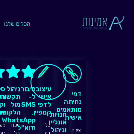
הכלים שלנו
עיצוב
חיבור
ניהול
סל
דפי
אישי
ל-
תקשורת
חש
נחיתה
לדפי
SMS
מול
וק
מותאמים
קמפיין
,
הלקוחו
או
חנויות
אישית
WhatsApp
אונליין
כל
ריכוז
מע
ודוא"ל
וניהול
יצירת
דף
כל
סל