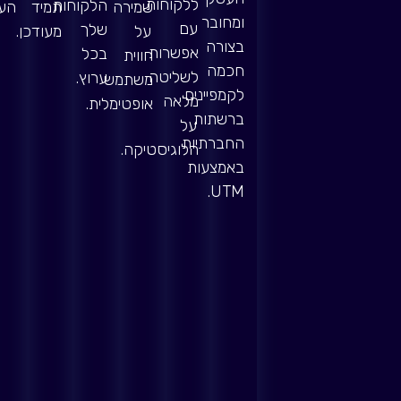
ללקוחות,
הלקוחות
שמירה
תמיד
העס
ומחובר
עם
שלך
על
מעודכן.
בצורה
אפשרות
בכל
חווית
חכמה
לשליטה
ערוץ.
משתמש
לקמפיינים
מלאה
אופטימלית.
ברשתות
על
החברתיות
הלוגיסטיקה.
באמצעות
UTM.